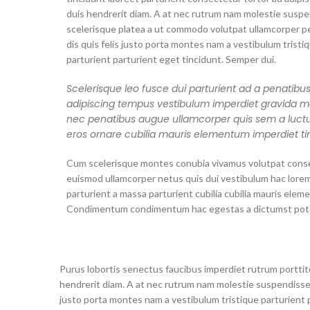
duis hendrerit diam. A at nec rutrum nam molestie susp
scelerisque platea a ut commodo volutpat ullamcorper p
dis quis felis justo porta montes nam a vestibulum tristi
parturient parturient eget tincidunt. Semper dui.
Scelerisque leo fusce dui parturient ad a penatibu
adipiscing tempus vestibulum imperdiet gravida m
nec penatibus augue ullamcorper quis sem a luctu
eros ornare cubilia mauris elementum imperdiet ti
Cum scelerisque montes conubia vivamus volutpat cons
euismod ullamcorper netus quis dui vestibulum hac lore
parturient a massa parturient cubilia cubilia mauris elem
Condimentum condimentum hac egestas a dictumst pote
Purus lobortis senectus faucibus imperdiet rutrum porttito
hendrerit diam. A at nec rutrum nam molestie suspendisse 
justo porta montes nam a vestibulum tristique parturient 