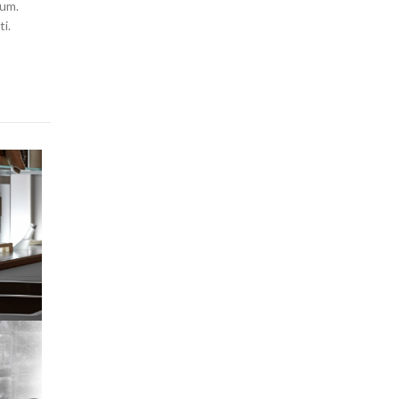
tum.
i.