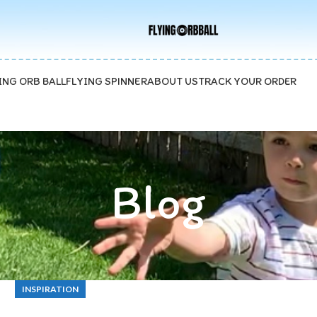
ave 15%
ING ORB BALL
FLYING SPINNER
ABOUT US
TRACK YOUR ORDER
Blog
INSPIRATION