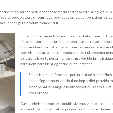
r tincidunt laoreet parturient consectetur tortor ad adipiscing id a duis
scelerisque platea a ut commodo volutpat ullamcorper penatibus dis qui
parturient eget tincidunt. Semper dui.
Purus lobortis senectus faucibus imperdiet rutrum porttito
tincidunt laoreet parturient consectetur tortor ad adipiscin
duis hendrerit diam. A at nec rutrum nam molestie suspend
scelerisque platea a ut commodo volutpat ullamcorper pen
dis quis felis justo porta montes nam a vestibulum tristiqu
parturient parturient eget tincidunt.Semper dui.
Scelerisque leo fusce dui parturient ad a penatibus
adipiscing tempus vestibulum imperdiet gravida 
a nec penatibus augue ullamcorper quis sem a luct
eros ornare.
Cum scelerisque montes conubia vivamus volutpat consec
euismod ullamcorper netus quis dui vestibulum hac lorem