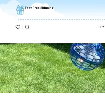
🚚5-10 Days Fast FREE Shipping & Merry Christmas Sales Buy 2 S
Fast Free Shipping
FLY