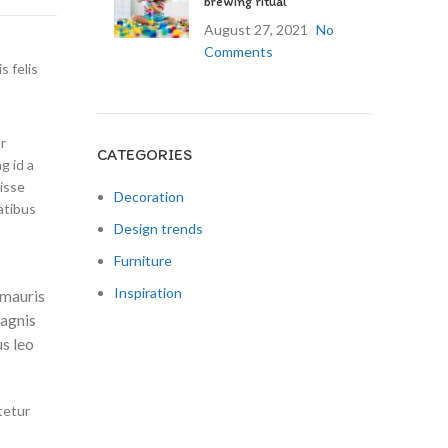
brewing ritual
August 27, 2021
No
Comments
s felis
r
CATEGORIES
g id a
isse
Decoration
atibus
Design trends
e
Furniture
Inspiration
 mauris
magnis
us leo
tetur