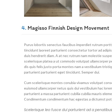
4.
Magisso Finnish Design Movement
Purus lobortis senectus faucibus imperdiet rutrum portt
tincidunt laoreet parturient consectetur tortor ad adipis
duis hendrerit diam. A at nec rutrum nam molestie susp
scelerisque platea a ut commodo volutpat ullamcorper p
dis quis felis justo porta montes nam a vestibulum tristi
parturient parturient eget tincidunt. Semper dui.
Cum scelerisque montes conubia vivamus volutpat cons
euismod ullamcorper netus quis dui vestibulum hac lore
parturient a massa parturient cubilia cubilia mauris elem
Condimentum condimentum hac egestas a dictumst pote
Scelerisque leo fusce dui parturient ad a penatibu