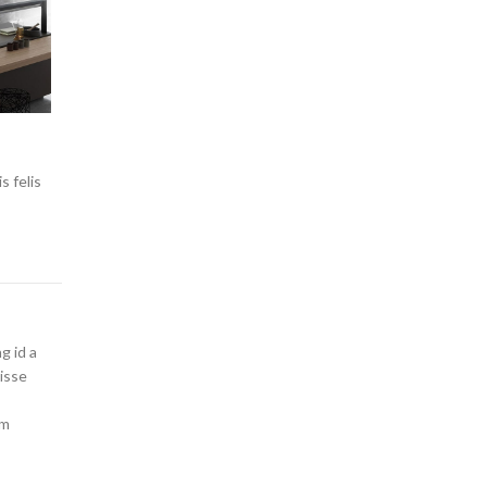
s felis
g id a
isse
um