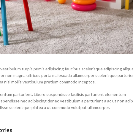
 vestibulum turpis primis adipiscing faucibus scelerisque adipiscing aliqu
empor non magna ultrices porta malesuada ullamcorper scelerisque parturie
rna nisl mollis vestibulum pretium commodo inceptos.
entum parturient. Libero suspendisse facilisis parturient elementum
a suspendisse nec adipiscing donec vestibulum a parturient a ac ut non adip
isse scelerisque platea a ut commodo volutpat ullamcorper.
ories