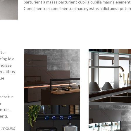
parturient a massa parturient cubilia cubilia mauris elemen
Condimentum condimentum hac egestas a dictumst potent
itor
cing id a
endisse
enatibus
que
ectetur
m
entum.
nti.
s mauris