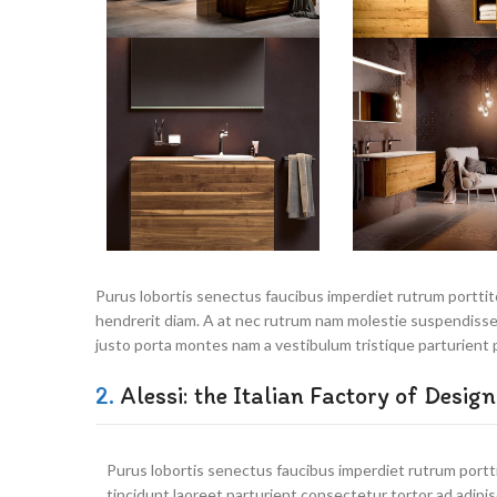
Purus lobortis senectus faucibus imperdiet rutrum porttito
hendrerit diam. A at nec rutrum nam molestie suspendisse 
justo porta montes nam a vestibulum tristique parturient 
2.
Alessi: the Italian Factory of Design
Purus lobortis senectus faucibus imperdiet rutrum portt
tincidunt laoreet parturient consectetur tortor ad adipis