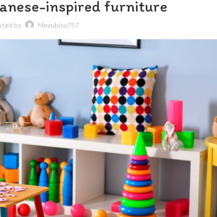
anese-inspired furniture
sted by
Meyubisu757