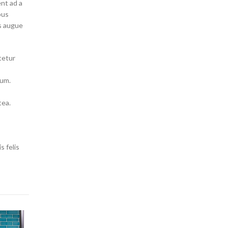
ent ad a
pus
s augue
tetur
tum.
tea.
s felis