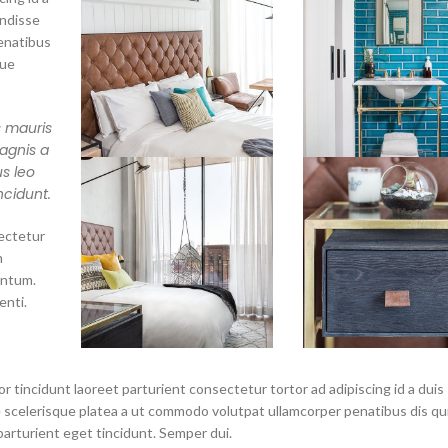
endisse
enatibus
que
s mauris
agnis a
s leo
ncidunt.
ectetur
m
entum.
nti.
r tincidunt laoreet parturient consectetur tortor ad adipiscing id a duis
scelerisque platea a ut commodo volutpat ullamcorper penatibus dis qui
parturient eget tincidunt. Semper dui.