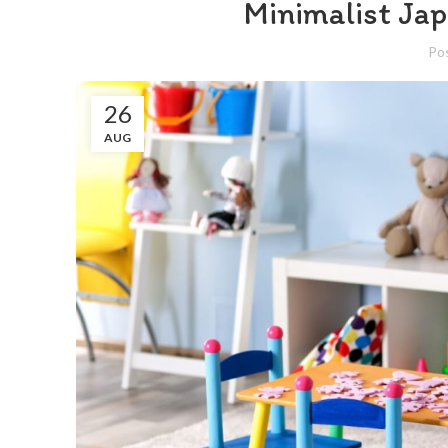
Minimalist Jap
Po
26
AUG