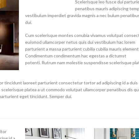
Scelerisque leo fusce dui parturi
penatibus mauris adipiscing tem
vestibulum imperdiet gravida magnis a nec bulum penatibu
dui.
Cum scelerisque montes conubia vivamus volutpat consec
euismod ullamcorper netus quis dui vestibulum hac lorem
parturient a massa parturient cubilia cubilia mauris elemen
Condimentum condimentum hac egestas a dictumst
potenti. Rutrum nam molestie suspendisse scelerisque pla
r tincidunt laoreet parturient consectetur tortor ad adipiscing id a duis
scelerisque platea a ut commodo volutpat ullamcorper penatibus dis qui
parturient eget tincidunt. Semper dui.
itor
cing id a